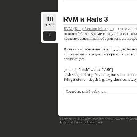
10
RVM и Rails 3
JUN/10
RVM (Ruby Version Manager)
- это замеча
головной боли. Кроме того у него есть от
0
невзаимосвязанных наборов гемов в преде
В свете нестабильности и грядущих больши
использовать rvm для экспериментов с rai
следующее:
[cc lang="bash" width="700"]
bash << ( curl http://rvm.beginrescueend.com
&& git clone --depth 1 git://github.com/way
Tagged as:
rails 3
,
ruby
,
rvm
Copyright © 2026
Ruby Developer Notes
· Powered by
WordP
Lightword Theme
by Andrei Luca