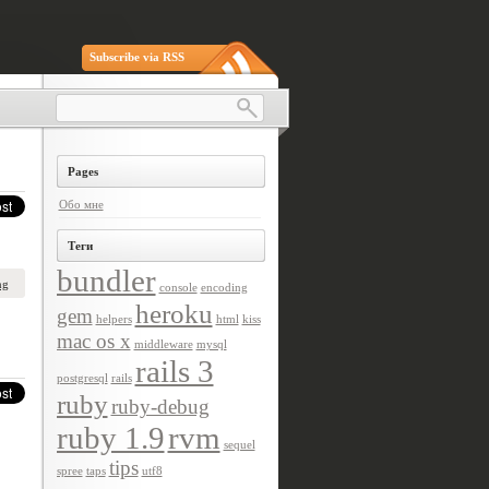
Subscribe via RSS
Pages
Обо мне
Теги
bundler
ng
console
encoding
heroku
gem
helpers
html
kiss
mac os x
middleware
mysql
rails 3
postgresql
rails
ruby
ruby-debug
ruby 1.9
rvm
sequel
tips
spree
taps
utf8