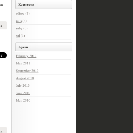
ть
Категории
offtop
(1)
rails
(4)
ng
ruby
(6)
sql
(1)
Архив
February 2012
May 2011
September 2010
August 2010
July 2010
June 2010
May 2010
ng