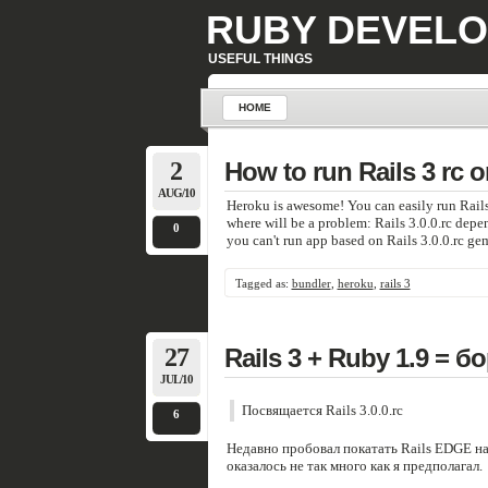
RUBY DEVELO
USEFUL THINGS
HOME
2
How to run Rails 3 rc 
AUG/10
Heroku is awesome! You can easily run Rails
where will be a problem: Rails 3.0.0.rc dep
0
you can't run app based on Rails 3.0.0.rc g
Tagged as:
bundler
,
heroku
,
rails 3
27
Rails 3 + Ruby 1.9 = 
JUL/10
Посвящается Rails 3.0.0.rc
6
Недавно пробовал покатать Rails EDGE на
оказалось не так много как я предполагал.