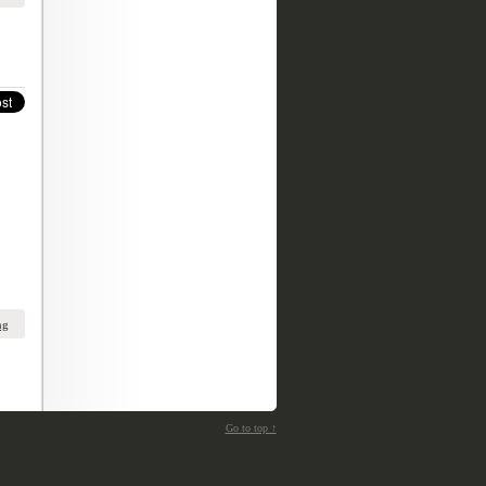
ng
Go to top ↑