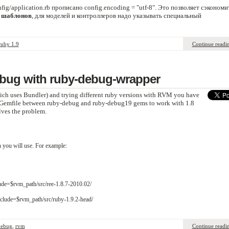
fig/application.rb прописано config.encoding = "utf-8". Это позволяет сэкономи
 шаблонов
, для моделей и контроллеров надо указывать специальный
ruby 1.9
Continue readi
ebug with ruby-debug-wrapper
ch uses Bundler) and trying different ruby versions with RVM you have
 Gemfile between ruby-debug and ruby-debug19 gems to work with 1.8
ves the problem.
n you will use. For example:
lude=$rvm_path/src/ree-1.8.7-2010.02/
nclude=$rvm_path/src/ruby-1.9.2-head/
debug
,
rvm
Continue readi