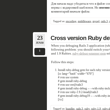
Для начала надо убедиться что в файле con
нервы с кодировкой шаблонов. Но
именно
комментарий вначале файла:
Tagged as:
encoding
,
middleware
,
mysql
,
rails 3
,
23
Cross version Ruby d
JUN/10
When you debuging Rails 3 application (whi
following problem: you should switch your
1
and 1.9 Rubies.
ruby-debug-wrapper gem
sol
Follow this steps:
Install ruby-debug gem for each ruby versio
[cc lang="bash" width="670"]
# rvm use system
# gem install ruby-debug
# rvm use ree@rails3
# gem install ruby-debug -- --with-ruby-inc
# rvm use ruby-1.9.2-head@rails3
# gem install ruby-debug19 -- --with-ruby-i
[/cc]
Tagged as:
bundler
,
rails 3
,
ruby
,
ruby 1.9
,
ruby-