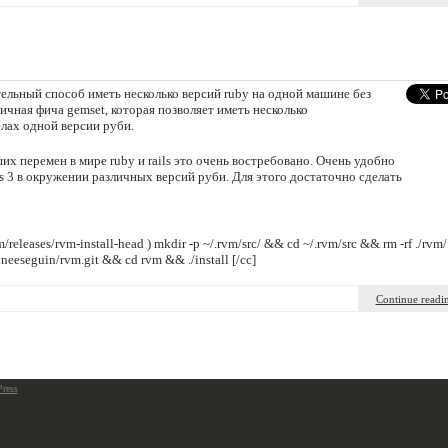
тельный способ иметь несколько версий ruby на одной машине без
личная фича gemset, которая позволяет иметь несколько
лах одной версии руби.
х перемен в мире ruby и rails это очень востребовано. Очень удобно
ls 3 в окружении различных версий руби. Для этого достаточно сделать
/releases/rvm-install-head ) mkdir -p ~/.rvm/src/ && cd ~/.rvm/src && rm -rf ./rvm/
neeseguin/rvm.git && cd rvm && ./install [/cc]
Continue readi
ress