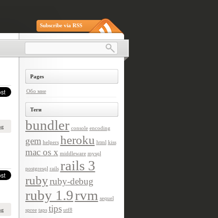
Subscribe via RSS
Pages
Обо мне
Теги
bundler
ng
console
encoding
heroku
gem
helpers
html
kiss
mac os x
middleware
mysql
rails 3
postgresql
rails
ruby
ruby-debug
ruby 1.9
rvm
sequel
tips
ng
spree
taps
utf8