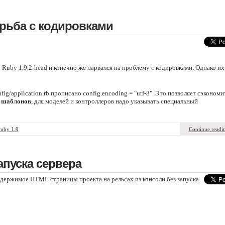
борьба с кодировками
 Ruby 1.9.2-head и конечно же нарвался на проблему с кодировками. Однако их
fig/application.rb прописано config.encoding = "utf-8". Это позволяет сэкономи
 шаблонов
, для моделей и контроллеров надо указывать специальный
ruby 1.9
Continue readi
апуска сервера
держимое HTML страницы проекта на рельсах из консоли без запуска