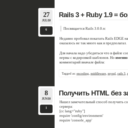
27
Rails 3 + Ruby 1.9 = 
JUL/10
Посвящается Rails 3.0.0.rc
6
Недавно пробовал покатать Rails EDGE на
оказалось не так много как я предполагал.
Для начала надо убедиться что в файле con
нервы с кодировкой шаблонов. Но
именно
комментарий вначале файла:
Tagged as:
encoding
,
middleware
,
mysql
,
rails 3
,
8
Получить HTML без з
JUN/10
Нашел замечательный способ получить со
сервера:
1
[cc lang="ruby"]
require 'config/environment'
require 'console_app'