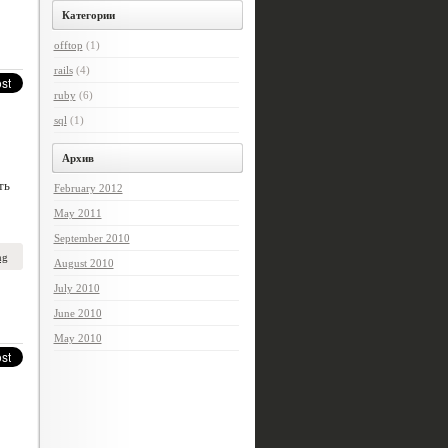
Категории
offtop
(1)
rails
(4)
ruby
(6)
sql
(1)
Архив
ть
February 2012
May 2011
September 2010
ng
August 2010
July 2010
June 2010
May 2010