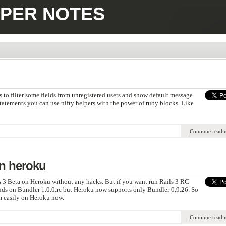
PER NOTES
to filter some fields from unregistered users and show default message
f statements you can use nifty helpers with the power of ruby blocks. Like
Continue readi
on heroku
 3 Beta on Heroku without any hacks. But if you want run Rails 3 RC
ends on Bundler 1.0.0.rc but Heroku now supports only Bundler 0.9.26. So
em easily on Heroku now.
Continue readi