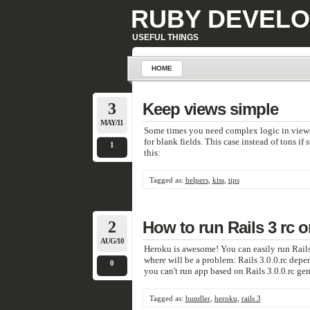
RUBY DEVELO
USEFUL THINGS
HOME
3
Keep views simple
MAY/11
Some times you need complex logic in views 
for blank fields. This case instead of tons i
1
this:
Tagged as:
helpers
,
kiss
,
tips
2
How to run Rails 3 rc 
AUG/10
Heroku is awesome! You can easily run Rails
where will be a problem: Rails 3.0.0.rc dep
0
you can't run app based on Rails 3.0.0.rc g
Tagged as:
bundler
,
heroku
,
rails 3