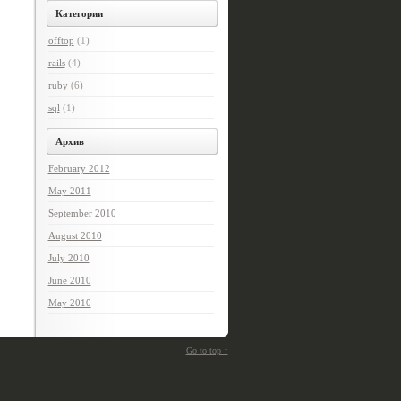
Категории
offtop
(1)
rails
(4)
ruby
(6)
sql
(1)
Архив
February 2012
May 2011
September 2010
August 2010
July 2010
June 2010
May 2010
Go to top ↑