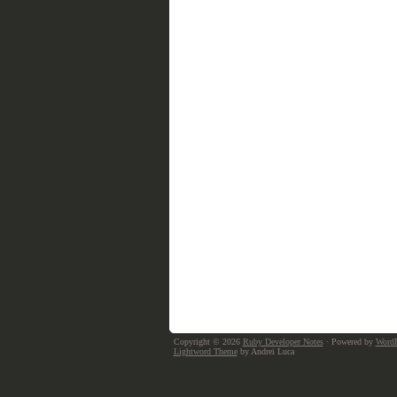
Copyright © 2026
Ruby Developer Notes
· Powered by
WordP
Lightword Theme
by Andrei Luca