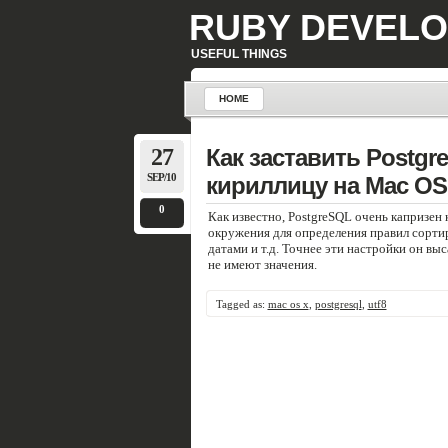
RUBY DEVELO
USEFUL THINGS
HOME
27
Как заставить Postg
SEP/10
кириллицу на Mac OS
0
Как известно, PostgreSQL очень капризен
окружения для определения правил сортир
датами и т.д. Точнее эти настройки он вы
не имеют значения.
Tagged as:
mac os x
,
postgresql
,
utf8