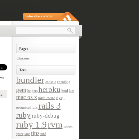
Subscribe via RSS
Pages
Обо мне
Теги
уже
bundler
console
encoding
heroku
gem
helpers
html
kiss
ng
mac os x
middleware
mysql
rails 3
postgresql
rails
ruby
ruby-debug
ruby 1.9
rvm
sequel
tips
spree
taps
utf8