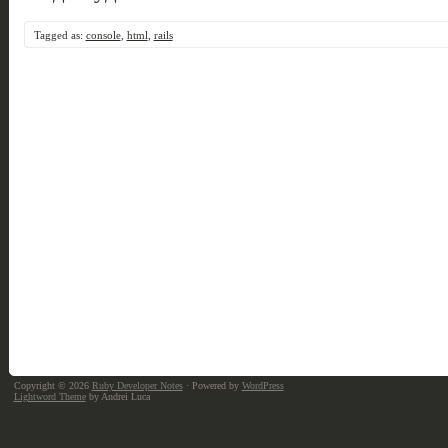
Tagged as:
console
,
html
,
rails
Copyright © 2026
Ruby Developer Notes
· Powered by
WordPress
Lightword Theme
by Andrei Luca