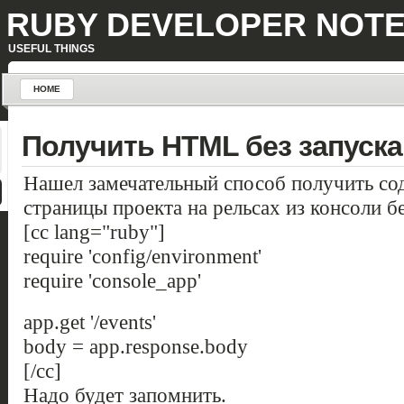
RUBY DEVELOPER NOT
USEFUL THINGS
HOME
Получить HTML без запуска
Нашел замечательный способ получить 
страницы проекта на рельсах из консоли бе
[cc lang="ruby"]
require 'config/environment'
require 'console_app'
app.get '/events'
body = app.response.body
[/cc]
Надо будет запомнить.