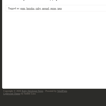
Tagged as:
gem
,
heroku
,
ruby
,
sequel
,
spree
,
taps
Copyright © 2026
Ruby Developer Notes
· Powered by
WordPress
Lightword Theme
by Andrei Luca