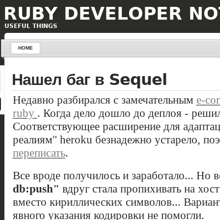
RUBY DEVELOPER NO
USEFUL THINGS
HOME
Нашел баг в Sequel
Недавно разбирался с замечательным
e-co
ruby
. Когда дело дошло до деплоя - реш
Соответствующее расширение для адаптац
реалиям" heroku безнадежно устарело, п
переписать
.
Все вроде получилось и заработало... Но 
db:push"
вдруг стала пропихивать на хост
вместо кириллических символов... Вариа
явного указания кодировки не помогли.